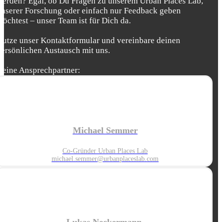
werden? Egal, ob Du Fragen zu unserem Urban Places Lab,
unserer Forschung oder einfach nur Feedback geben
möchtest – unser Team ist für Dich da.
Nutze unser Kontaktformular und vereinbare deinen
persönlichen Austausch mit uns.
Deine Ansprechpartner:
Michael Semmer
Co-Gründer Urban Places Lab
michael.semmer@urbanplaceslab.com