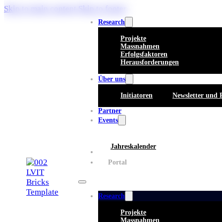
Skip to main content
Skip to footer
Research
Projekte
Massnahmen
Erfolgsfaktoren
Herausforderungen
Über uns
Initiatoren
Newsletter und 
Partner
Events
Jahreskalender
Whitepaper
Portal
Research
Projekte
Massnahmen