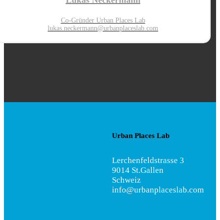
Lukas Neckermann
Co-Gründer Urban Places Lab
lukas.neckermann@urbanplaces
lab.com
Urban Places Lab
Lerchenfeldstrasse 3
9014 St.Gallen
Schweiz
info@urbanplaceslab.com