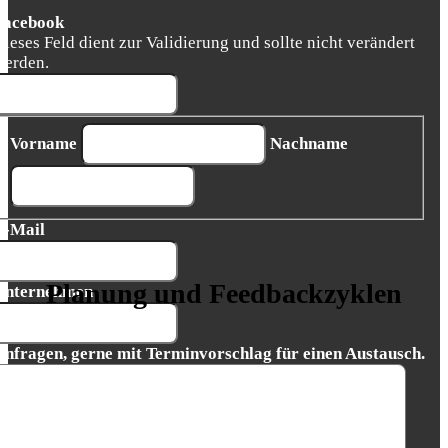
Facebook
Dieses Feld dient zur Validierung und sollte nicht verändert
werden.
Vorname
Nachname
E-Mail
Planung und Feedbackzyklen
Unternehmen
Anfragen, gerne mit Terminvorschlag für einen Austausch.