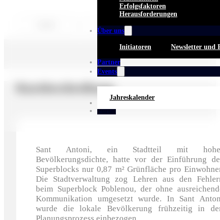
Erfolgsfaktoren
Herausforderungen
C/ del Parlament & C/
Spanien
Barcelona
del Comte Borrell
Über uns
Initiatoren
Newsletter und 
Partner
Events
Kurzbeschreibung
Jahreskalender
Whitepaper
Portal
Sant Antoni, ein Stadtteil mit hohe
Bevölkerungsdichte, hatte vor der Einführung de
Superblocks nur 0,87 m² Grünfläche pro Einwohner
Die Stadtverwaltung zog Lehren aus den Fehler
beim Superblock Poblenou, der ohne ausreichend
Kommunikation umgesetzt wurde. In Sant Anton
wurde die lokale Bevölkerung frühzeitig in de
Planungsprozess einbezogen.