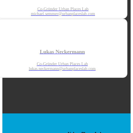
Co-Gründer Urban Places Lab
michael.semmer@urbanplaceslab.com
Lukas Neckermann
Co-Gründer Urban Places Lab
lukas.neckermann@urbanplaces
lab.com