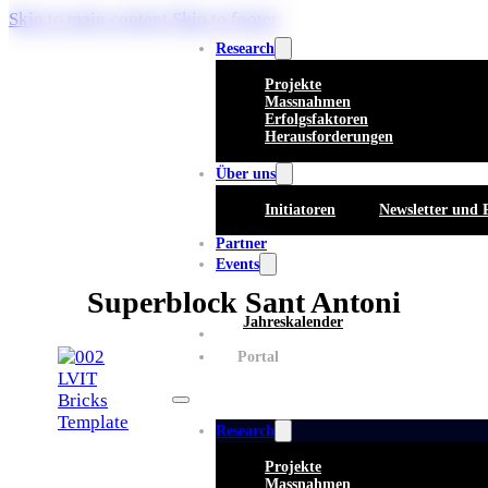
Skip to main content
Skip to footer
Research
Projekte
Massnahmen
Erfolgsfaktoren
Herausforderungen
Über uns
Initiatoren
Newsletter und 
Partner
Events
Superblock Sant Antoni
Jahreskalender
Whitepaper
Portal
Research
Projekte
Massnahmen