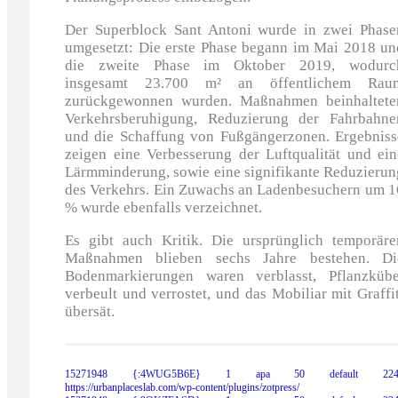
Der Superblock Sant Antoni wurde in zwei Phase
umgesetzt: Die erste Phase begann im Mai 2018 un
die zweite Phase im Oktober 2019, wodurc
insgesamt 23.700 m² an öffentlichem Rau
zurückgewonnen wurden. Maßnahmen beinhaltete
Verkehrsberuhigung, Reduzierung der Fahrbahne
und die Schaffung von Fußgängerzonen. Ergebniss
zeigen eine Verbesserung der Luftqualität und ein
Lärmminderung, sowie eine signifikante Reduzierun
des Verkehrs. Ein Zuwachs an Ladenbesuchern um 1
% wurde ebenfalls verzeichnet.
Es gibt auch Kritik. Die ursprünglich temporäre
Maßnahmen blieben sechs Jahre bestehen. Di
Bodenmarkierungen waren verblasst, Pflanzkübe
verbeult und verrostet, und das Mobiliar mit Graffit
übersät.
15271948
{:4WUG5B6E}
1
apa
50
default
22
https://urbanplaceslab.com/wp-content/plugins/zotpress/