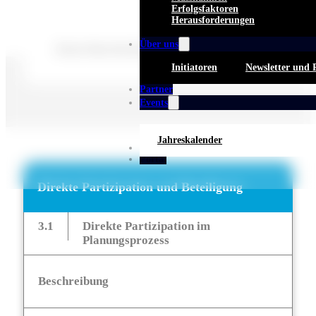
Erfolgsfaktoren
Herausforderungen
Über uns
Keine Beschreibung für diese Taxonomie gefunden.
Initiatoren
Newsletter und 
Partner
Events
Jahreskalender
Whitepaper
Portal
Direkte Partizipation und Beteiligung
3.1
Direkte Partizipation im
Planungsprozess
Beschreibung