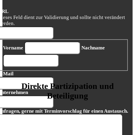
URL
Dieses Feld dient zur Validierung und sollte nicht verändert
werden.
Vorname
Nachname
E-Mail
Direkte Partizipation und
Unternehmen
Beteiligung
Anfragen, gerne mit Terminvorschlag für einen Austausch.