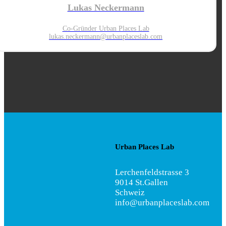
Lukas Neckermann
Co-Gründer Urban Places Lab
lukas.neckermann@urbanplaces
lab.com
Urban Places Lab
Lerchenfeldstrasse 3
9014 St.Gallen
Schweiz
info@urbanplaceslab.com