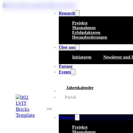
Skip to main content
Skip to footer
Research
Projekte
Massnahmen
Erfolgsfaktoren
Herausforderungen
Über uns
Initiatoren
Newsletter und 
Partner
Events
Jahreskalender
Whitepaper
Portal
Research
Projekte
Massnahmen