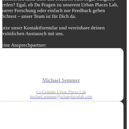
werden? Egal, ob Du Fragen zu unserem Urban Places Lab,
unserer Forschung oder einfach nur Feedback geben
möchtest – unser Team ist für Dich da.
Nutze unser Kontaktformular und vereinbare deinen
persönlichen Austausch mit uns.
Deine Ansprechpartner:
Michael Semmer
Co-Gründer Urban Places Lab
michael.semmer@urbanplaceslab.com