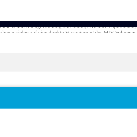
mmens und Rückgewinnung von Raum, z. B. durch Spurabbau, 
ahmen zielen auf eine direkte Verringerung des MIV-Volumens 