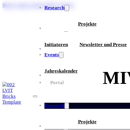
Skip to main content
Skip to footer
Research
Projekte
Über uns
Initiatoren
Newsletter und Presse
Partner
Events
MI
Jahreskalender
Whitepaper
Portal
Research
Projekte
Über uns