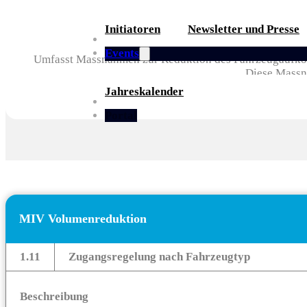
Initiatoren
Newsletter und Presse
Partner
Events
Umfasst Massnahmen zur Reduktion des Fahrzeugaufko
Diese Massn
Jahreskalender
Whitepaper
Portal
MIV Volumenreduktion
1.11
Zugangsregelung nach Fahrzeugtyp
Beschreibung