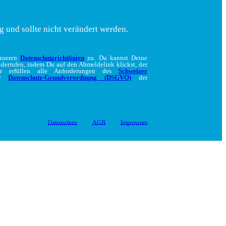
g und sollte nicht verändert werden.
unseren
Datenschutzrichtlinien
zu. Du kannst Deine
iderrufen, indem Du auf den Abmeldelink klickst, der
ir erfüllen alle Anforderungen des
Schweizer
er
Datenschutz-Grundverordnung (DSGVO)
der
Datenschutz
AGB
Impressum