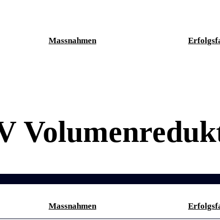
Massnahmen
Erfolgsf
V Volumenredukt
Massnahmen
Erfolgsf