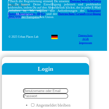
*Durch die Registrierung stimmst Du unseren
Datenschutzrichtlinien
zu. Du kannst Deine Einwilligung jederzeit und problemlos
widerrufen, indem Du auf den Abmeldelink klickst, der in jeder E-Mail
enthalten ist. Wir erfüllen alle Anforderungen des
Schweizer
Datenschutzgesetzes (DSG)
und der
Datenschutz-Grundverordnung
(DSGVO)
der Europäischen Union.
Datenschutz
© 2025 Urban Places Lab
AGB
Impressum
Login
Angemeldet bleiben