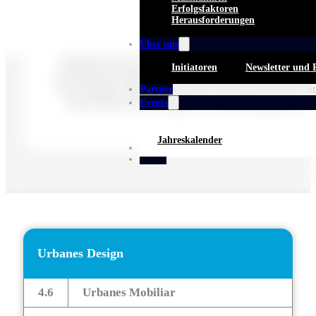
Erfolgsfaktoren
Herausforderungen
Über uns
Bezieht sich auf gestalterische Aufwertungen des
Initiatoren
Newsletter und 
öffentlichen Raums durch Kunst, Mobiliar, Parklets,
neue Beläge, Beleuchtung oder Wasserelemente mit
Partner
dem Ziel der Erhöhung der Aufenthaltsqualität.
Events
Jahreskalender
Whitepaper
Portal
Urbanes Design
4.6
Urbanes Mobiliar