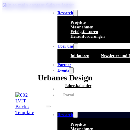
Skip to main content
Skip to footer
Research
Projekte
Massnahmen
Erfolgsfaktoren
Herausforderungen
Über uns
Initiatoren
Newsletter und 
Partner
Events
Urbanes Design
Jahreskalender
Whitepaper
Portal
Research
Projekte
Massnahmen