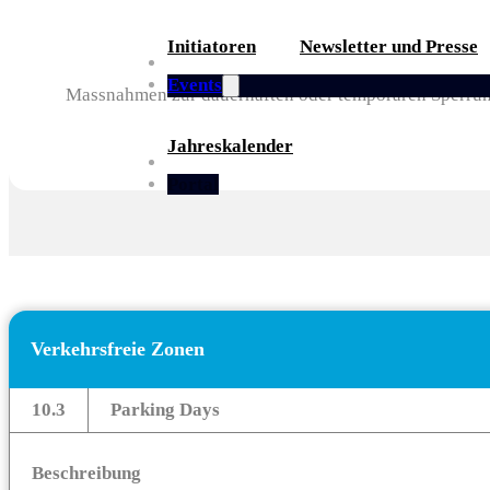
Initiatoren
Newsletter und Presse
Partner
Events
Massnahmen zur dauerhaften oder temporären Sperrung
Jahreskalender
Whitepaper
Portal
Verkehrsfreie Zonen
10.3
Parking Days
Beschreibung