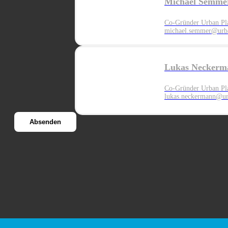
Michael Semme
Co-Gründer Urban Pl
michael.semmer@urba
Lukas Neckerm
Co-Gründer Urban Pl
lukas.neckermann@ur