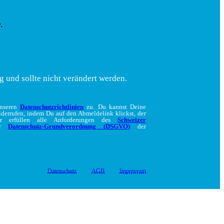
.
g und sollte nicht verändert werden.
unseren
Datenschutzrichtlinien
zu. Du kannst Deine
iderrufen, indem Du auf den Abmeldelink klickst, der
ir erfüllen alle Anforderungen des
Schweizer
er
Datenschutz-Grundverordnung (DSGVO)
der
Datenschutz
AGB
Impressum