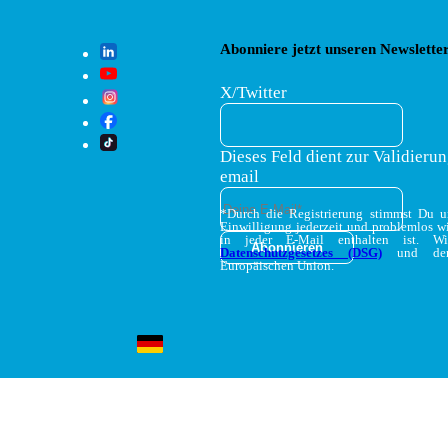
Abonniere jetzt unseren Newsletter
X/Twitter
Dieses Feld dient zur Validierun
email
*Durch die Registrierung stimmst Du 
Einwilligung jederzeit und problemlos w
in jeder E-Mail enthalten ist. W
Datenschutzgesetzes (DSG)
und d
Europäischen Union.