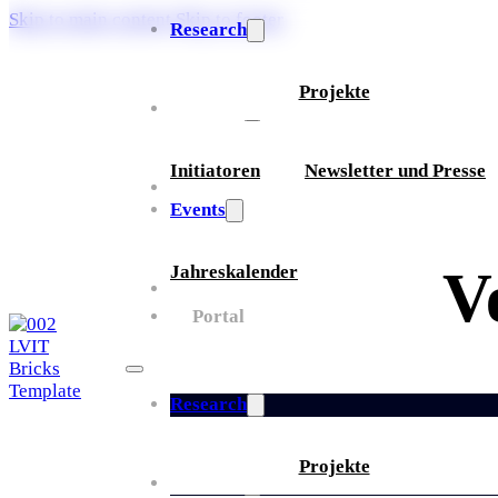
Skip to main content
Skip to footer
Research
Projekte
Über uns
Initiatoren
Newsletter und Presse
Partner
Events
V
Jahreskalender
Whitepaper
Portal
Research
Projekte
Über uns