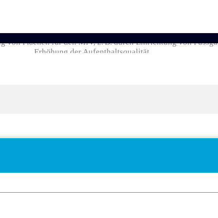
 von Flächen für den MIV, z. B. durch Einrichtung von Fussgä
Erhöhung der Aufenthaltsqualität.