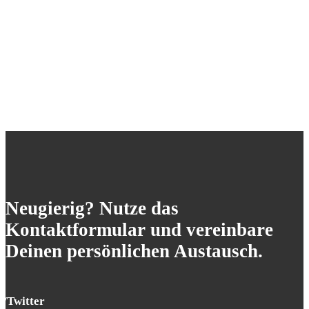
Neugierig? Nutze das
Kontaktformular und vereinbare
Deinen persönlichen Austausch.
X/Twitter