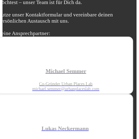
möchtest – unser Team ist für Dich da.
Nutze unser Kontaktformular und vereinbare deinen
persönlichen Austausch mit uns.
Deine Ansprechpartner:
Michael Semmer
Co-Gründer Urban Places Lab
michael.semmer@urbanplaceslab.com
Lukas Neckermann