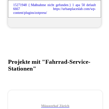
15271948
{:Maßnahme nicht gefunden.}
1
apa
50
default
6667
https://urbanplaceslab.com/wp-
content/plugins/zotpress/
Projekte mit "Fahrrad-Service-
Stationen"
Münsterhof Zürich