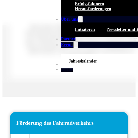
Erfolgsfaktoren
Herausforderungen
Über uns
Bezeichnet Massnahmen zur Verbesserung der
Initiatoren
Newsletter und 
Fahrradinfrastruktur, etwa durch breitere Radwege,
neue Fahrradverbindungen, Service-Stationen oder
Partner
Neuverteilung von Verkehrsflächen zugunsten des
Events
Radverkehrs. Ziel ist ein sicherer und attraktiver
Modal Shift.
Jahreskalender
Whitepaper
Portal
Förderung des Fahrradverkehrs