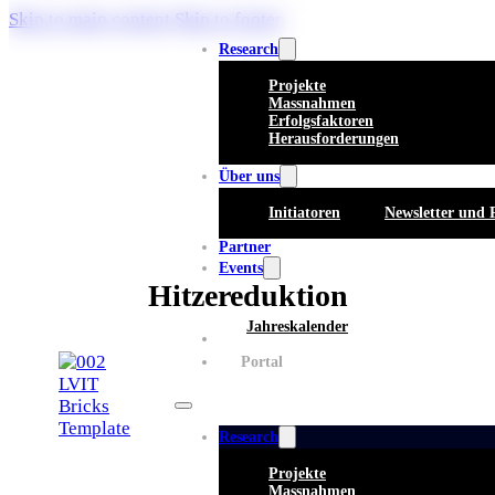
Skip to main content
Skip to footer
Research
Projekte
Massnahmen
Erfolgsfaktoren
Herausforderungen
Über uns
Initiatoren
Newsletter und 
Partner
Events
Hitzereduktion
Jahreskalender
Whitepaper
Portal
Research
Projekte
Massnahmen