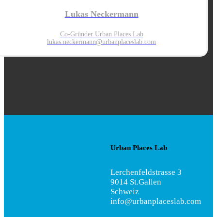
Lukas Neckermann
Co-Gründer Urban Places Lab
lukas.neckermann@urbanplaces
lab.com
Urban Places Lab
Lerchenfeldstrasse 3
9014 St.Gallen
Schweiz
info@urbanplaceslab.com