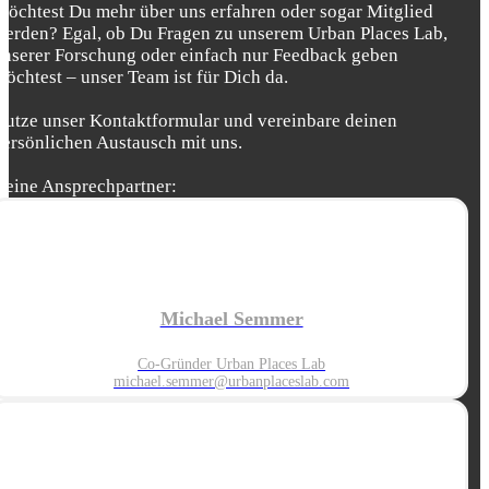
Möchtest Du mehr über uns erfahren oder sogar Mitglied
werden? Egal, ob Du Fragen zu unserem Urban Places Lab,
unserer Forschung oder einfach nur Feedback geben
möchtest – unser Team ist für Dich da.
Nutze unser Kontaktformular und vereinbare deinen
persönlichen Austausch mit uns.
Deine Ansprechpartner:
Michael Semmer
Co-Gründer Urban Places Lab
michael.semmer@urbanplaceslab.com