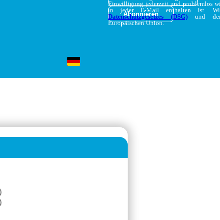
Einwilligung jederzeit und problemlos w
in jeder E-Mail enthalten ist. W
Datenschutzgesetzes (DSG)
und d
Europäischen Union.