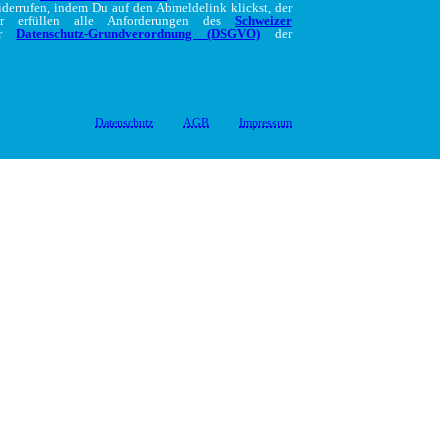
iderrufen, indem Du auf den Abmeldelink klickst, der
ir erfüllen alle Anforderungen des
Schweizer
er
Datenschutz-Grundverordnung (DSGVO)
der
Datenschutz
AGB
Impressum