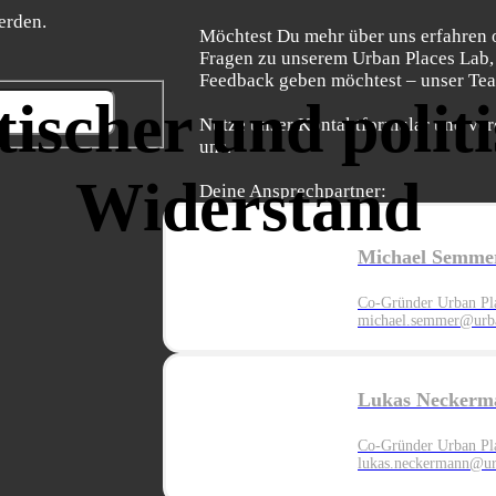
erden.
Möchtest Du mehr über uns erfahren 
Fragen zu unserem Urban Places Lab,
Feedback geben möchtest – unser Team
tischer und polit
Nutze unser Kontaktformular und ver
uns.
Widerstand
Deine Ansprechpartner:
Michael Semme
Co-Gründer Urban Pl
michael.semmer@urba
Lukas Neckerm
Co-Gründer Urban Pl
lukas.neckermann@ur