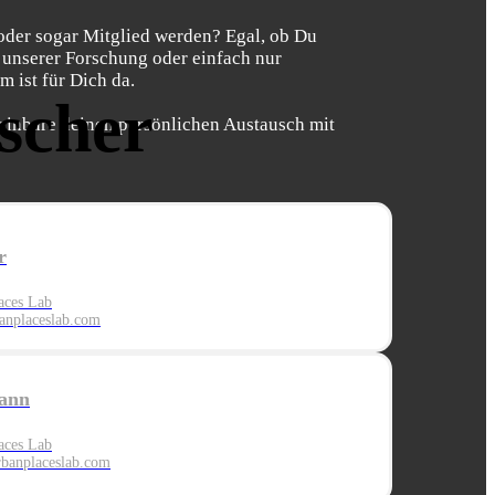
oder sogar Mitglied werden? Egal, ob Du
 unserer Forschung oder einfach nur
 ist für Dich da.
ischer
einbare deinen persönlichen Austausch mit
r
aces Lab
nplaceslab.com
ann
aces Lab
banplaces
lab.com