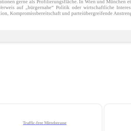
ationen gerne als Profilierungsfläche. In Wien und München 
erweis auf „bürgernahe“ Politik oder wirtschaftliche Intere
ation, Kompromissbereitschaft und parteiübergreifende Anstr
Traffic-free Mittelstrasse