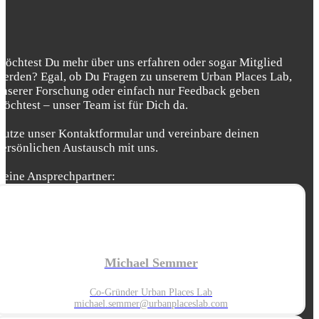
Möchtest Du mehr über uns erfahren oder sogar Mitglied
werden? Egal, ob Du Fragen zu unserem Urban Places Lab,
unserer Forschung oder einfach nur Feedback geben
möchtest – unser Team ist für Dich da.
Nutze unser Kontaktformular und vereinbare deinen
persönlichen Austausch mit uns.
Deine Ansprechpartner:
Michael Semmer
Co-Gründer Urban Places Lab
michael.semmer@urbanplaceslab.com