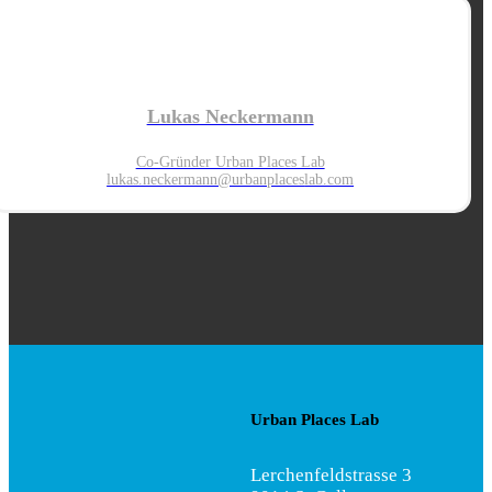
Lukas Neckermann
Co-Gründer Urban Places Lab
lukas.neckermann@urbanplaces
lab.com
Urban Places Lab
Lerchenfeldstrasse 3