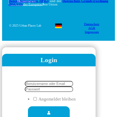
Datenschutzgesetzes (DSG)
und der
Datenschutz-Grundverordnung
(DSGVO)
der Europäischen Union.
Datenschutz
© 2025 Urban Places Lab
AGB
Impressum
Login
Angemeldet bleiben