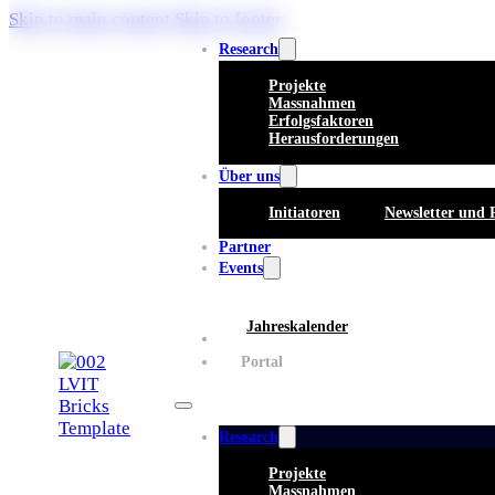
Skip to main content
Skip to footer
Research
Projekte
Massnahmen
Erfolgsfaktoren
Herausforderungen
Über uns
Initiatoren
Newsletter und 
Partner
Events
Jahreskalender
Whitepaper
Portal
Research
Projekte
Massnahmen