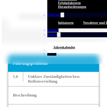
Erfolgsfaktoren
Herausforderungen
Über uns
Keine Beschreibung für diese Taxonomie gefunden.
Initiatoren
Newsletter und 
Partner
Events
Jahreskalender
Whitepaper
Portal
Führungsprobleme
1.6
Unklare Zuständigkeiten bzw.
Rollenverteilung
Beschreibung