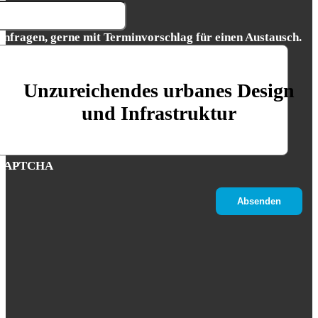
Anfragen, gerne mit Terminvorschlag für einen Austausch.
Unzureichendes urbanes Design
und Infrastruktur
CAPTCHA