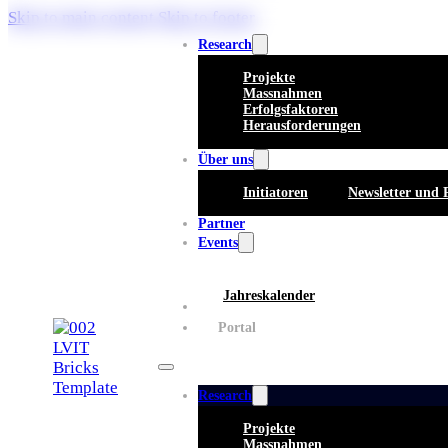
Skip to main content
Skip to footer
Research
Projekte
Massnahmen
Erfolgsfaktoren
Herausforderungen
Über uns
Initiatoren
Newsletter und 
Partner
Events
Jahreskalender
Whitepaper
Portal
Research
Projekte
Massnahmen