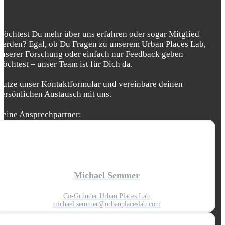
Möchtest Du mehr über uns erfahren oder sogar Mitglied
werden? Egal, ob Du Fragen zu unserem Urban Places Lab,
unserer Forschung oder einfach nur Feedback geben
möchtest – unser Team ist für Dich da.
Nutze unser Kontaktformular und vereinbare deinen
persönlichen Austausch mit uns.
Deine Ansprechpartner:
Michael Semmer
Co-Gründer Urban Places Lab
michael.semmer@urbanplaceslab.com