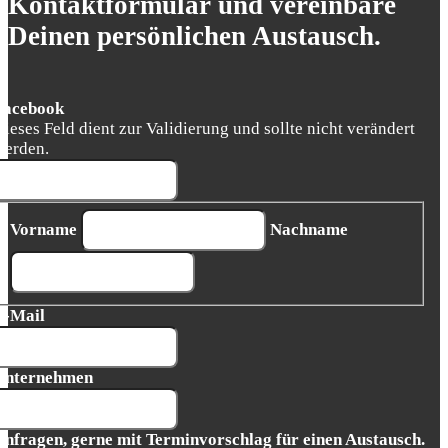
Kontaktformular und vereinbare
Deinen persönlichen Austausch.
Facebook
Dieses Feld dient zur Validierung und sollte nicht verändert
werden.
Vorname
Nachname
E-Mail
Unternehmen
Anfragen, gerne mit Terminvorschlag für einen Austausch.