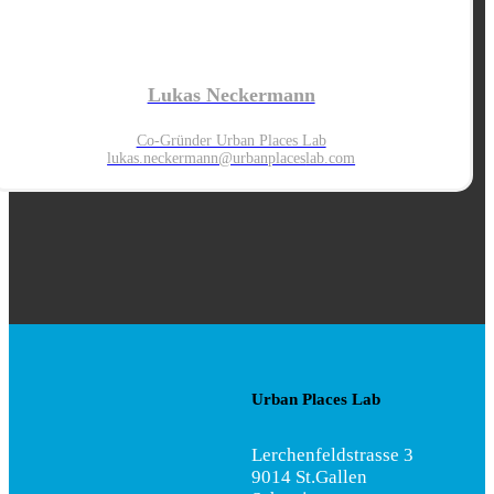
Lukas Neckermann
Co-Gründer Urban Places Lab
lukas.neckermann@urbanplaces
lab.com
Urban Places Lab
Lerchenfeldstrasse 3
9014 St.Gallen