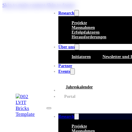
Skip to main content
Skip to footer
Research
Projekte
Massnahmen
Erfolgsfaktoren
Herausforderungen
Über uns
Initiatoren
Newsletter und 
Partner
Events
Jahreskalender
Whitepaper
Portal
Research
Projekte
Massnahmen