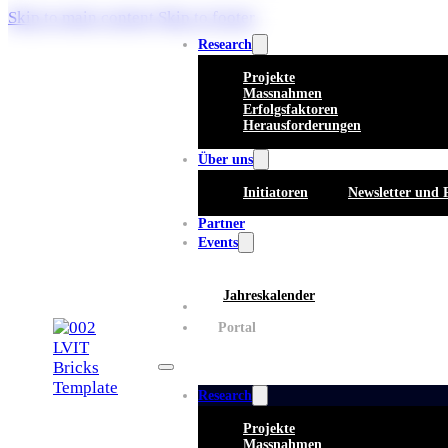
Skip to main content
Skip to footer
Research
Projekte
Massnahmen
Erfolgsfaktoren
Herausforderungen
Über uns
Initiatoren
Newsletter und 
Partner
Events
Jahreskalender
Whitepaper
Portal
Research
Projekte
Massnahmen