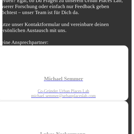
werden? Egal, ob Du Fragen zu unserem Urban Places Lab,
unserer Forschung oder einfach nur Feedback geben
möchtest – unser Team ist für Dich da.
Nutze unser Kontaktformular und vereinbare deinen
persönlichen Austausch mit uns.
Deine Ansprechpartner:
Michael Semmer
Co-Gründer Urban Places Lab
michael.semmer@urbanplaceslab.com