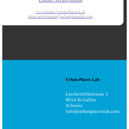
Lukas Neckermann
Co-Gründer Urban Places Lab
lukas.neckermann@urbanplaces
lab.com
Urban Places Lab
Lerchenfeldstrasse 3
9014 St.Gallen
Schweiz
info@urbanplaceslab.com