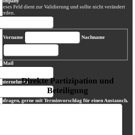
Company
Dieses Feld dient zur Validierung und sollte nicht verändert
werden.
Vorname
Nachname
E-Mail
Direkte Partizipation und
Unternehmen
Beteiligung
Anfragen, gerne mit Terminvorschlag für einen Austausch.