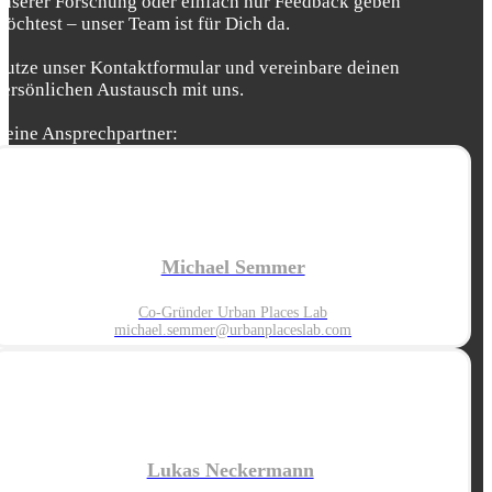
unserer Forschung oder einfach nur Feedback geben
möchtest – unser Team ist für Dich da.
Nutze unser Kontaktformular und vereinbare deinen
persönlichen Austausch mit uns.
Deine Ansprechpartner:
Michael Semmer
Co-Gründer Urban Places Lab
michael.semmer@urbanplaceslab.com
Lukas Neckermann