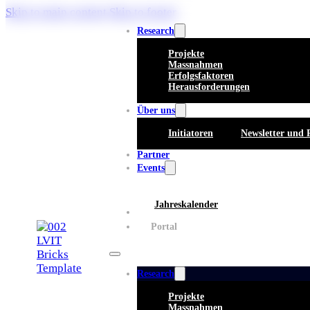
Skip to main content
Skip to footer
Research
Projekte
Massnahmen
Erfolgsfaktoren
Herausforderungen
Über uns
Initiatoren
Newsletter und 
Partner
Events
Jahreskalender
Whitepaper
Portal
Research
Projekte
Massnahmen