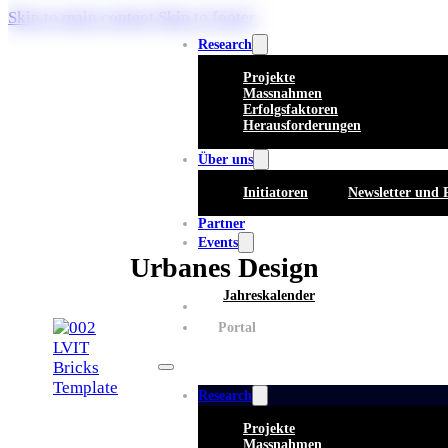
Skip to main content
Skip to footer
Research
Projekte
Massnahmen
Erfolgsfaktoren
Herausforderungen
Über uns
Initiatoren
Newsletter und 
Partner
Events
Urbanes Design
Jahreskalender
Whitepaper
Portal
Research
Projekte
Massnahmen