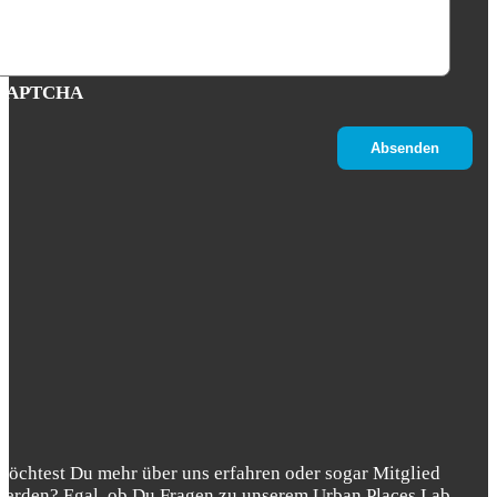
CAPTCHA
Möchtest Du mehr über uns erfahren oder sogar Mitglied
werden? Egal, ob Du Fragen zu unserem Urban Places Lab,