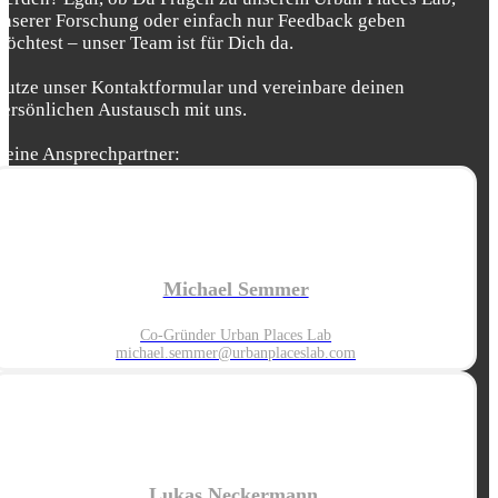
unserer Forschung oder einfach nur Feedback geben
möchtest – unser Team ist für Dich da.
Nutze unser Kontaktformular und vereinbare deinen
persönlichen Austausch mit uns.
Deine Ansprechpartner:
Michael Semmer
Co-Gründer Urban Places Lab
michael.semmer@urbanplaceslab.com
Lukas Neckermann