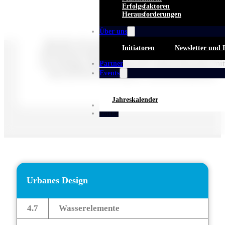
Erfolgsfaktoren
Herausforderungen
Über uns
Bezieht sich auf gestalterische Aufwertungen des
Initiatoren
Newsletter und 
öffentlichen Raums durch Kunst, Mobiliar, Parklets,
neue Beläge, Beleuchtung oder Wasserelemente mit
Partner
dem Ziel der Erhöhung der Aufenthaltsqualität.
Events
Jahreskalender
Whitepaper
Portal
Urbanes Design
4.7
Wasserelemente