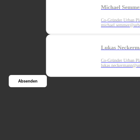
Michael Semme
Co-Gründer Urban Pl
michael.semmer@urba
Lukas Neckerm
Co-Gründer Urban Pl
lukas.neckermann@ur