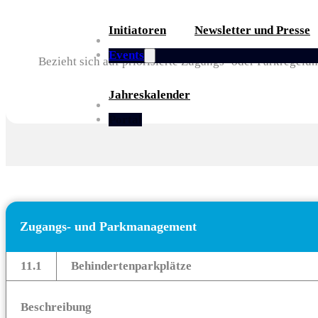
Initiatoren
Newsletter und Presse
Partner
Events
Bezieht sich auf priorisierte Zugangs- oder Parkregel
Jahreskalender
Whitepaper
Portal
Zugangs- und Parkmanagement
11.1
Behindertenparkplätze
Beschreibung