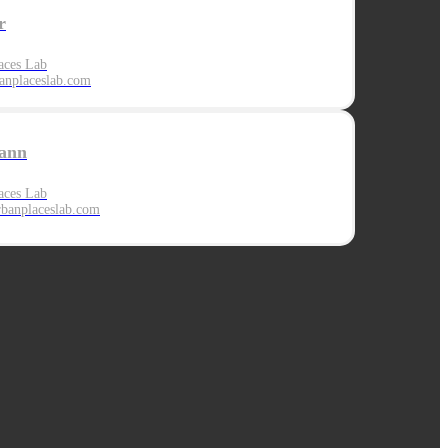
r
aces Lab
nplaceslab.com
ann
aces Lab
banplaces
lab.com