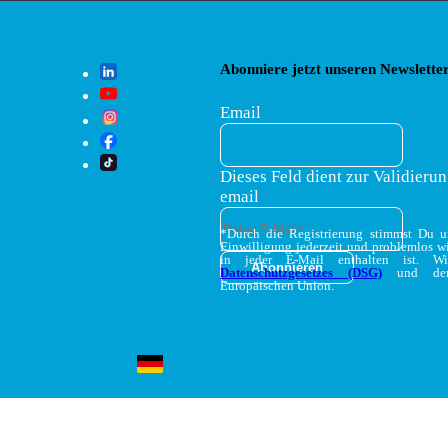
Abonniere jetzt unseren Newsletter
Email
Dieses Feld dient zur Validierun
email
*Durch die Registrierung stimmst Du 
Einwilligung jederzeit und problemlos w
in jeder E-Mail enthalten ist. W
Datenschutzgesetzes (DSG)
und d
Europäischen Union.