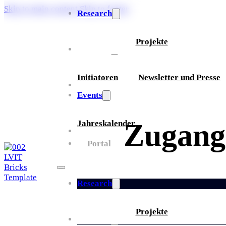
Skip to main content
Skip to footer
Research
Projekte
Über uns
Initiatoren
Newsletter und Presse
Partner
Events
Zugang
Jahreskalender
Whitepaper
Portal
Research
Projekte
Über uns