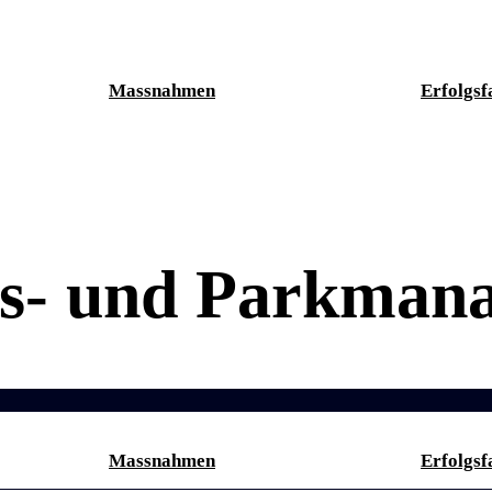
Massnahmen
Erfolgsf
s- und Parkman
Massnahmen
Erfolgsf