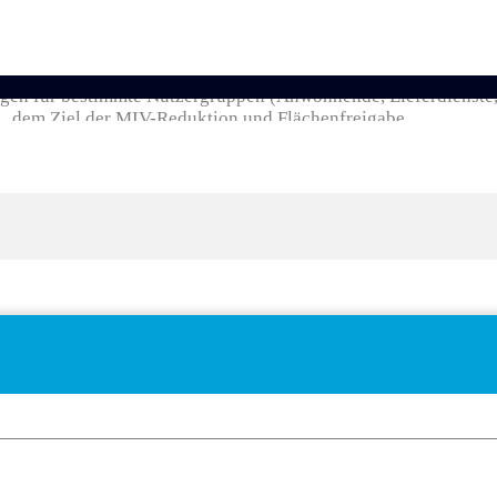
ungen für bestimmte Nutzergruppen (Anwohnende, Lieferdienste
dem Ziel der MIV-Reduktion und Flächenfreigabe.