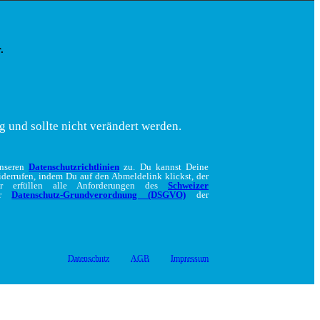
.
g und sollte nicht verändert werden.
unseren
Datenschutzrichtlinien
zu. Du kannst Deine
iderrufen, indem Du auf den Abmeldelink klickst, der
ir erfüllen alle Anforderungen des
Schweizer
er
Datenschutz-Grundverordnung (DSGVO)
der
Datenschutz
AGB
Impressum