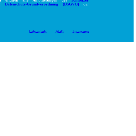
ir erfüllen alle Anforderungen des
Schweizer
er
Datenschutz-Grundverordnung (DSGVO)
der
Datenschutz
AGB
Impressum