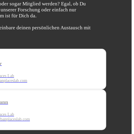
oder sogar Mitglied werden? Egal, ob Du
 unserer Forschung oder einfach nur
 ist für Dich da.
einbare deinen persönlichen Austausch mit
r
aces Lab
nplaceslab.com
ann
aces Lab
banplaces
lab.com