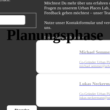
Möchtest Du mehr über uns erfahren 
Fragen zu unserem Urban Places Lab,
Feedback geben möchtest – unser Team
Nutze unser Kontaktformular und ver
uns.
Planungsphase
Deine Ansprechpartner:
Michael Semme
Co-Gründer Urban Pl
michael.semmer@urba
Lukas Neckerm
Co-Gründer Urban Pl
lukas.neckermann@ur