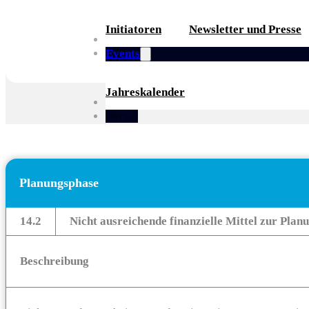
Initiatoren
Newsletter und Presse
Partner
Events
Jahreskalender
Whitepaper
Portal
Planungsphase
14.2
Nicht ausreichende finanzielle Mittel zur Plan
Beschreibung