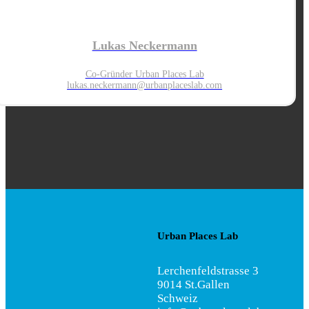
Lukas Neckermann
Co-Gründer Urban Places Lab
lukas.neckermann@urbanplaces
lab.com
Urban Places Lab
Lerchenfeldstrasse 3
9014 St.Gallen
Schweiz