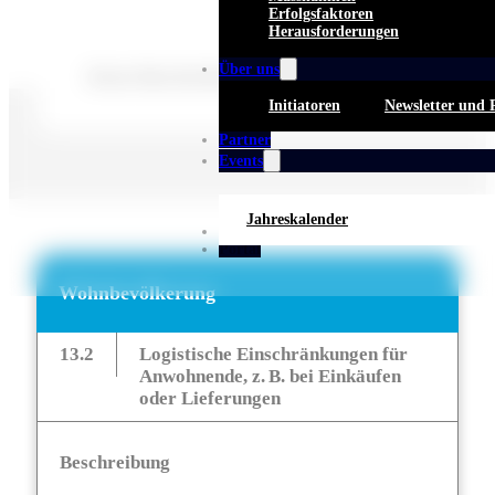
Erfolgsfaktoren
Herausforderungen
Über uns
Keine Beschreibung für diese Taxonomie gefunden.
Initiatoren
Newsletter und 
Partner
Events
Jahreskalender
Whitepaper
Portal
Wohnbevölkerung
13.2
Logistische Einschränkungen für
Anwohnende, z. B. bei Einkäufen
oder Lieferungen
Beschreibung