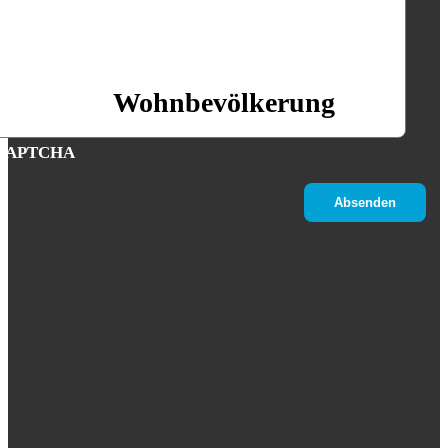
Wohnbevölkerung
CAPTCHA