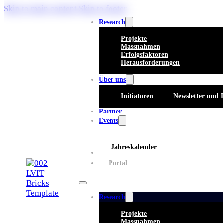
Skip to main content
Skip to footer
Research
Projekte
Massnahmen
Erfolgsfaktoren
Herausforderungen
Über uns
Initiatoren
Newsletter und 
Partner
Events
Jahreskalender
Whitepaper
Portal
Research
Projekte
Massnahmen