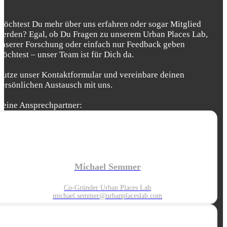
Möchtest Du mehr über uns erfahren oder sogar Mitglied
werden? Egal, ob Du Fragen zu unserem Urban Places Lab,
unserer Forschung oder einfach nur Feedback geben
möchtest – unser Team ist für Dich da.
Nutze unser Kontaktformular und vereinbare deinen
persönlichen Austausch mit uns.
Deine Ansprechpartner:
Michael Semmer
Co-Gründer Urban Places Lab
michael.semmer@urbanplaceslab.com