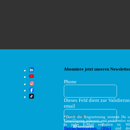
Abonniere jetzt unseren Newsletter
Phone
Dieses Feld dient zur Validierun
email
*Durch die Registrierung stimmst Du 
Einwilligung jederzeit und problemlos w
in jeder E-Mail enthalten ist. W
Datenschutzgesetzes (DSG)
und d