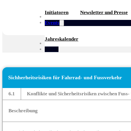
Initiatoren
Newsletter und Presse
Partner
Events
Jahreskalender
Whitepaper
Portal
Sichherheitsrisiken für Fahrrad- und Fussverkehr
6.1
Konflikte und Sicherheitsrisiken zwischen Fuss
Beschreibung