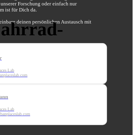
 unserer Forschung oder einfach nur
 ist für Dich da.
Fahrrad-
einbare deinen persönlichen Austausch mit
r
r
aces Lab
nplaceslab.com
ann
aces Lab
banplaces
lab.com