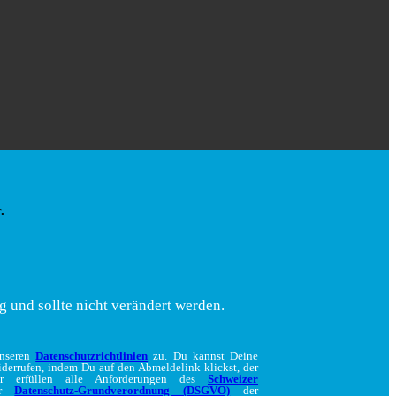
.
g und sollte nicht verändert werden.
unseren
Datenschutzrichtlinien
zu. Du kannst Deine
iderrufen, indem Du auf den Abmeldelink klickst, der
ir erfüllen alle Anforderungen des
Schweizer
er
Datenschutz-Grundverordnung (DSGVO)
der