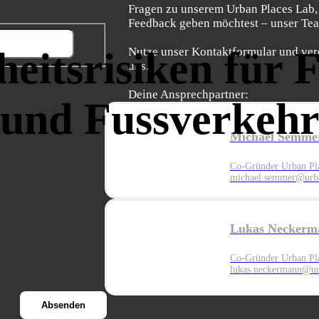
Fragen zu unserem Urban Places Lab,
Feedback geben möchtest – unser Team
heitsrisiken für 
Nutze unser Kontaktformular und ver
uns.
Deine Ansprechpartner:
und Fussverkeh
Michael Semme
Co-Gründer Urban Pl
michael.semmer@urba
Lukas Neckerm
Co-Gründer Urban Pl
lukas.neckermann@ur