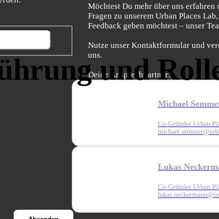
Möchtest Du mehr über uns erfahren 
Fragen zu unserem Urban Places Lab,
Feedback geben möchtest – unser Team
Nutze unser Kontaktformular und ver
uns.
ührung und Roll
Deine Ansprechpartner:
Michael Semme
Co-Gründer Urban Pl
michael.semmer@urba
Lukas Neckerm
Co-Gründer Urban Pl
lukas.neckermann@ur