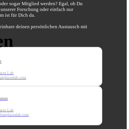
oder sogar Mitglied werden? Egal, ob Du
 unserer Forschung oder einfach nur
 ist für Dich da.
einbare deinen persönlichen Austausch mit
en
r
aces Lab
nplaceslab.com
ann
aces Lab
banplaces
lab.com