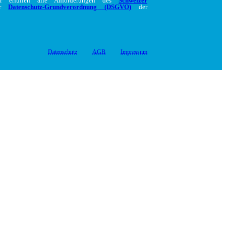
ir erfüllen alle Anforderungen des
Schweizer
er
Datenschutz-Grundverordnung (DSGVO)
der
Datenschutz
AGB
Impressum