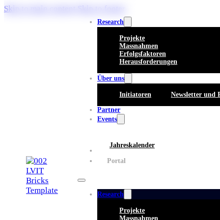
Skip to main content
Skip to footer
Research
Projekte
Massnahmen
Erfolgsfaktoren
Herausforderungen
Über uns
Initiatoren
Newsletter und 
Partner
Events
Jahreskalender
Whitepaper
Portal
Research
Projekte
Massnahmen