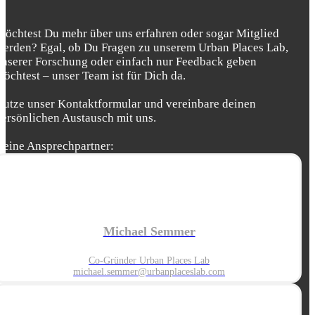
Möchtest Du mehr über uns erfahren oder sogar Mitglied
werden? Egal, ob Du Fragen zu unserem Urban Places Lab,
unserer Forschung oder einfach nur Feedback geben
möchtest – unser Team ist für Dich da.
Nutze unser Kontaktformular und vereinbare deinen
persönlichen Austausch mit uns.
Deine Ansprechpartner:
Michael Semmer
Co-Gründer Urban Places Lab
michael.semmer@urbanplaceslab.com