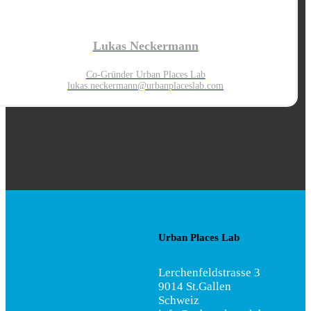
Lukas Neckermann
Co-Gründer Urban Places Lab
lukas.neckermann@urbanplaces
lab.com
Urban Places Lab
Lerchenfeldstrasse 3
9014 St.Gallen
Schweiz