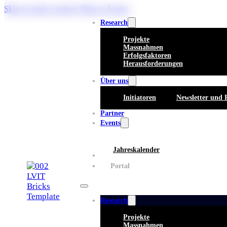
Skip to main content
Skip to footer
Research
Projekte
Massnahmen
Erfolgsfaktoren
Herausforderungen
Über uns
Initiatoren
Newsletter und 
Partner
Events
Jahreskalender
Whitepaper
Portal
Research
Projekte
Massnahmen