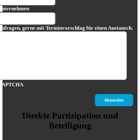
Unternehmen
Anfragen, gerne mit Terminvorschlag für einen Austausch.
CAPTCHA
Direkte Partizipation und
Beteiligung