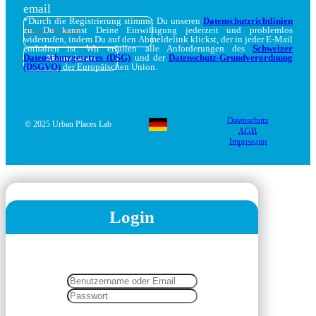
email
*Durch die Registrierung stimmst Du unseren
Datenschutzrichtlinien
zu. Du kannst Deine Einwilligung jederzeit und problemlos
widerrufen, indem Du auf den Abmeldelink klickst, der in jeder E-Mail
enthalten ist. Wir erfüllen alle Anforderungen des
Schweizer
Datenschutzgesetzes (DSG)
und der
Datenschutz-Grundverordnung
(DSGVO)
der Europäischen Union.
Datenschutz
© 2025 Urban Places Lab
AGB
Impressum
Login