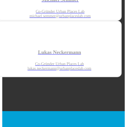
Co-Gründer Urban Places Lab
michael.semmer@urbanplaceslab.com
Lukas Neckermann
Co-Gründer Urban Places Lab
lukas.neckermann@urbanplaces
lab.com