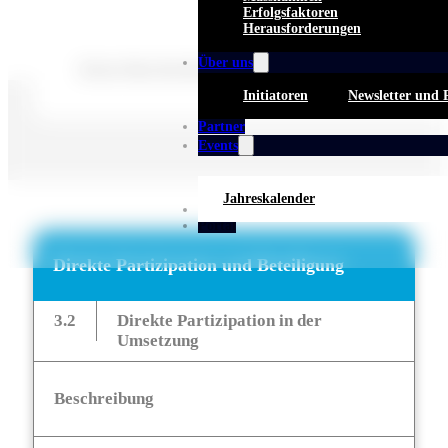
Erfolgsfaktoren
Herausforderungen
Über uns
Keine Beschreibung für diese Taxonomie gefunden.
Initiatoren
Newsletter und 
Partner
Events
Jahreskalender
Whitepaper
Portal
Direkte Partizipation und Beteiligung
3.2
Direkte Partizipation in der
Umsetzung
Beschreibung